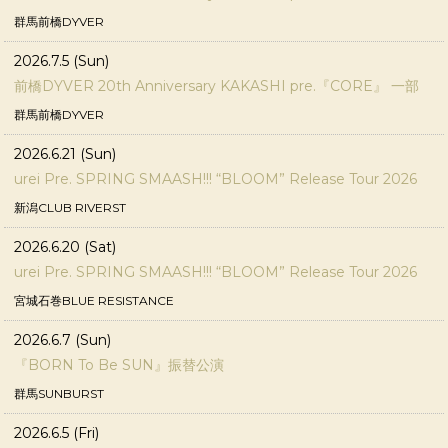
群馬前橋DYVER
2026.7.5 (Sun)
前橋DYVER 20th Anniversary KAKASHI pre.『CORE』 一部
群馬前橋DYVER
2026.6.21 (Sun)
urei Pre. SPRING SMAASH!!! “BLOOM” Release Tour 2026
新潟CLUB RIVERST
2026.6.20 (Sat)
urei Pre. SPRING SMAASH!!! “BLOOM” Release Tour 2026
宮城石巻BLUE RESISTANCE
2026.6.7 (Sun)
『BORN To Be SUN』振替公演
群馬SUNBURST
2026.6.5 (Fri)