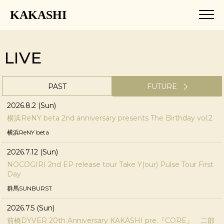
KAKASHI
LIVE
PAST
FUTURE
2026.8.2 (Sun)
横浜ReNY beta 2nd anniversary presents The Birthday vol.2
横浜ReNY beta
2026.7.12 (Sun)
NOCOGIRI 2nd EP release tour Take Y(our) Pulse Tour First
Day
群馬SUNBURST
2026.7.5 (Sun)
前橋DYVER 20th Anniversary KAKASHI pre.『CORE』 二部