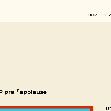
HOME
LI
 pre「applause」
U2