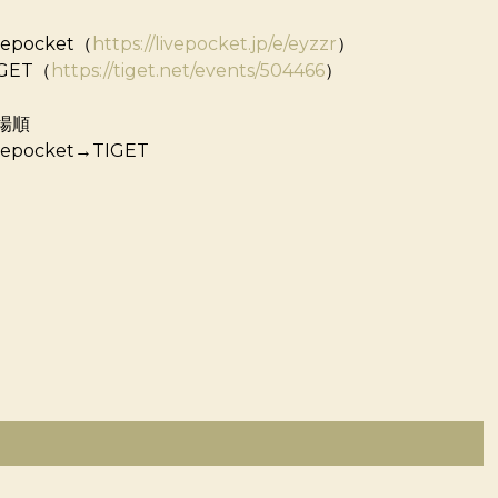
vepocket（
https://livepocket.jp/e/eyzzr
）
IGET（
https://tiget.net/events/504466
）
場順
vepocket→TIGET