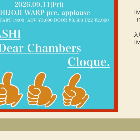
Li
T
入
Li