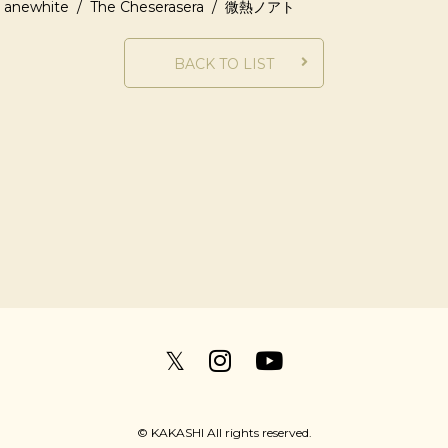
anewhite / The Cheserasera / 微熱ノアト
BACK TO LIST
𝕏
© KAKASHI All rights reserved.