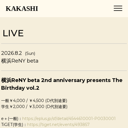
KAKASHI
LIVE
2026.8.2
(Sun)
横浜ReNY beta
横浜ReNY beta 2nd anniversary presents The
Birthday vol.2
一般￥4,000 / ￥4,500 (D代別途要)
学生￥2,000 / ￥3,000 (D代別途要)
e＋(一般)：
https://eplus.jp/sf/detail/4544610001-P0030001
TiGET(学生)：
https://tiget.net/events/493857