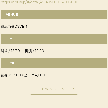
https://eplus.jp/sf/detail/4514050001-P0030001
VENUE
群馬前橋DYVER
TIME
開場 / 18:30 開演 / 19:00
TICKET
前売 ¥ 3,500 / 当日 ¥ 4,000
BACK TO LIST