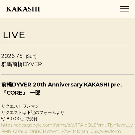
KAKASHI
LIVE
2026.7.5
(Sun)
群馬前橋DYVER
前橋DYVER 20th Anniversary KAKASHI pre.
『CORE』 一部
リクエストワンマン
リクエストは下記のフォームより
5/18 0:00まで受付
https://docs.google.com/forms/d/e/1FAIpQLSfxmuTIyY1cvxLuy
FMh_CPhLq_DnBG1sWwmL-7w4MDha4_C6w/viewform