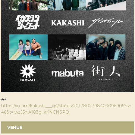
e+
https://x.com/kakashi___g4/status/2017802798403096905?s=
46&t=lwzJ5nlAll83g_kKNCNSPQ
VENUE