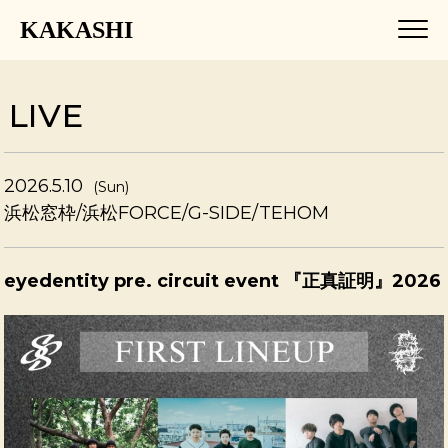
KAKASHI
LIVE
2026.5.10
(Sun)
浜松窓枠/浜松FORCE/G-SIDE/TEHOM
eyedentity pre. circuit event 『正真証明』2026